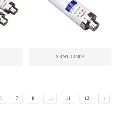
XRNT-12/80A
6
7
8
...
11
12
›